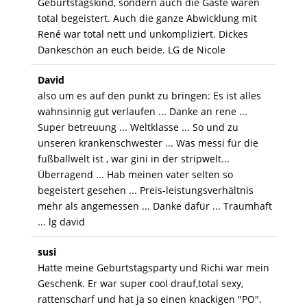
Geburtstagskind, sondern auch die Gäste waren
total begeistert. Auch die ganze Abwicklung mit
René war total nett und unkompliziert. Dickes
Dankeschön an euch beide. LG de Nicole
David
also um es auf den punkt zu bringen: Es ist alles
wahnsinnig gut verlaufen ... Danke an rene ...
Super betreuung ... Weltklasse ... So und zu
unseren krankenschwester ... Was messi für die
fußballwelt ist , war gini in der stripwelt...
Überragend ... Hab meinen vater selten so
begeistert gesehen ... Preis-leistungsverhältnis
mehr als angemessen ... Danke dafür ... Traumhaft
... lg david
susi
Hatte meine Geburtstagsparty und Richi war mein
Geschenk. Er war super cool drauf,total sexy,
rattenscharf und hat ja so einen knackigen "PO".