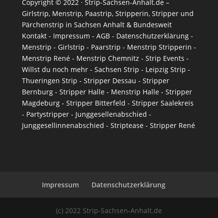
Copyright © 2022 · Strip-Sachsen-Anhalt.de –
Girlstrip
,
Menstrip
,
Paastrip
, Stripperin, Stripper und
Pärchenstrip in Sachsen Anhalt & Bundesweit
Kontakt
-
Impressum
-
AGB
-
Datenschutzerklärung
-
Menstrip
-
Girlstrip
-
Paarstrip
-
Menstrip Stripperin
-
Menstrip René
-
Menstrip Chemnitz
-
Strip Events
-
Willst du noch mehr
-
Sachsen Strip
-
Leipzig Strip
-
Thueringen Strip
-
Stripper Dessau
-
Stripper
Bernburg
-
Stripper Halle
-
Menstrip Halle
-
Stripper
Magdeburg
-
Stripper Bitterfeld
-
Stripper Saalekreis
-
Partystripper
-
Junggesellenabschied
-
Junggesellinnenabschied
-
Striptease
-
Stripper René
Impressum
Datenschutzerklärung
(c) 2022 Strip-Sachsen-Anhalt.de