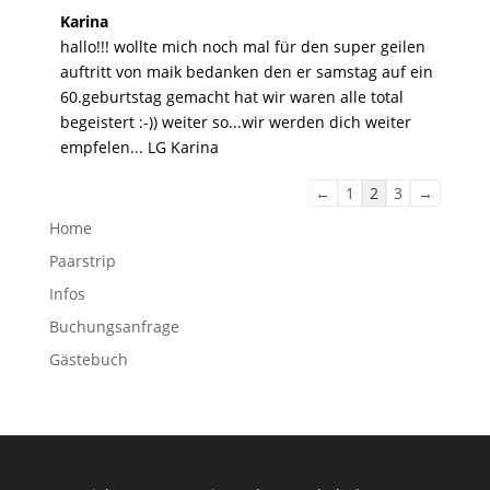
Karina
hallo!!! wollte mich noch mal für den super geilen
auftritt von maik bedanken den er samstag auf ein
60.geburtstag gemacht hat wir waren alle total
begeistert :-)) weiter so...wir werden dich weiter
empfelen... LG Karina
Navigation
←
1
2
3
→
der
Home
Gästebuchliste
Paarstrip
Infos
Buchungsanfrage
Gästebuch