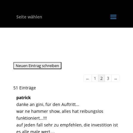
Seite wählen
Gästebuch
Navigation
←
1
2
3
→
der
51 Einträge
Gästebuchliste
patrick
danke an gini, für den Auftritt...
war ne hammer show, alles hat reibungslos
funktioniert...!!!
auf jeden fall sehr zu empfehlen, die investition ist
es alle male wert....