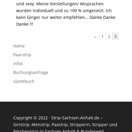
und sexy. Meine Vorstellungen/ Absprachen
wurden individuell und zu 100 % umgesetzt. Ich
kann Ginger nur weiter empfehlen... Danke Danke
Danke !!!
Navigation
←
1
2
3
der
Home
Gästebuchliste
Paarstrip
Infos
Buchungsanfrage
Gästebuch
Copyright © 2022 · Strip-Sachsen-Anhalt.de –
Girlstrip
,
Menstrip
,
Paastrip
, Stripperin, Stripper und
Pärchenstrip in Sachsen Anhalt & Bundesweit