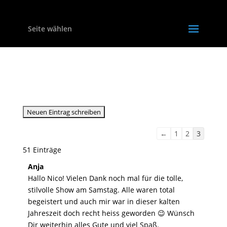
Seite wählen
Gästebuch
Navigation
←
1
2
3
der
51 Einträge
Gästebuchliste
Anja
Hallo Nico! Vielen Dank noch mal für die tolle,
stilvolle Show am Samstag. Alle waren total
begeistert und auch mir war in dieser kalten
Jahreszeit doch recht heiss geworden 😉 Wünsch
Dir weiterhin alles Gute und viel Spaß.